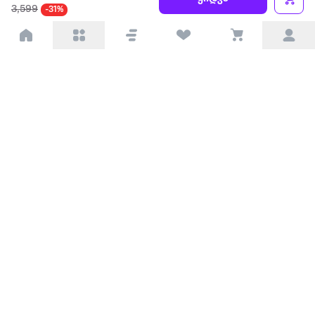
ყველაზე დიდი ონლაინ მაღაზია
3,599
-31%
ჩვენ შესახებ
წესები და პირობები
პარტნიორებისთვის
ტრენდული
პოპულარული
დაგვიკავშირდით
Available on the
Get it on
Appstore
Google Play