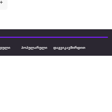
დული
პოპულარული
დაგვიკავშირდით
ავეჯი
ტელევიზორი
032 2 333 111
info@extra.ge
ან დამცავი
iPhone
სს „ექსტრა არეა" ს/კ
402129763 თბილისი, პეკინის
ასული აუზი
ლეპტოპები
გამზირი, N 41
ქტრო
პლანშეტები
ერი
მაცივარი
ონის ფენი
სარეცხი