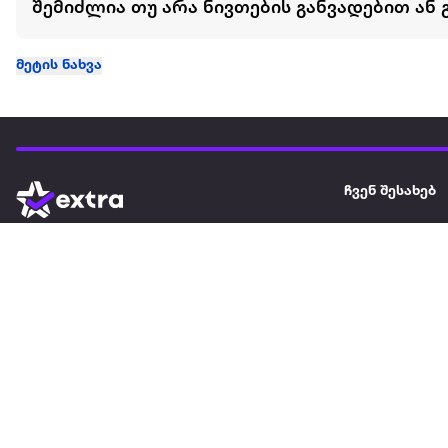
შემიძლია თუ არა ნივთების განვადებით ან 
მეტის ნახვა
ჩვენ შესახებ
extra
ყველაზე დიდი ონლაინ მაღაზია
მარკეტფლეის
extra market
extra ბიზნესი
ბლოგი
საიტის რუკა