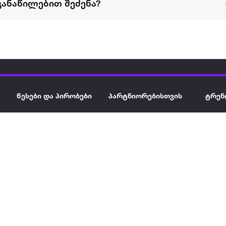
განაწილებით შეძენა?
წესები და პირობები
პარტნიორებისთვის
ტრენ
ხშირად დასმული
როგორ გავყიდოთ
გარე 
ი
კითხვები
ექსტრაზე
მზისგ
ვერიფიკაცია
ზოგადი პირობები
კარკ
წესები და პირობები
ელე
კონფიდენციალურობა
სკუტ
დაის