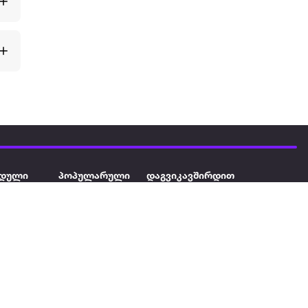
დული
პოპულარული
დაგვიკავშირდით
ავეჯი
ტელევიზორი
032 2 333 111
info@extra.ge
ან დამცავი
iPhone
სს „ექსტრა არეა" ს/კ
402129763 თბილისი, პეკინის
ასული აუზი
ლეპტოპები
გამზირი, N 41
ქტრო
პლანშეტები
ერი