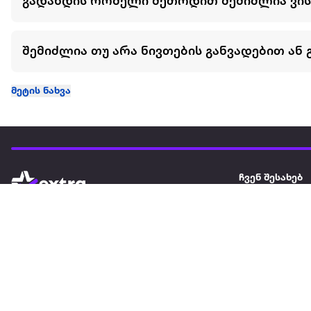
გადახდის რომელი მეთოდით შემიძლია ვი
შემიძლია თუ არა ნივთების განვადებით ან 
მეტის ნახვა
ჩვენ შესახებ
extra
ყველაზე დიდი ონლაინ მაღაზია
მარკეტფლეის
extra market
extra ბიზნესი
ბლოგი