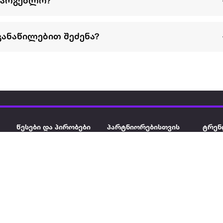
სარგებლო?
განაწილებით შეძენა?
წესები და პირობები
პარტნიორებისთვის
ტრენ
ხშირად დასმული
როგორ გავყიდოთ
გარე 
ი
კითხვები
ექსტრაზე
მზისგ
ვერიფიკაცია
ზოგადი პირობები
კარკ
წესები და პირობები
ელე
კონფიდენციალურობა
სკუტ