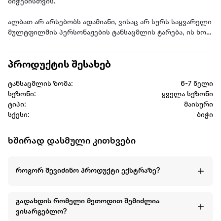
ბიჭებისთვის.
ალბათ არ არსებობს ადამიანი, ვისაც არ სურს საყვარელი
მულტფილმის პერსონაჟების ტანსაცმლის ტარება, ის ხომ
თითქმის ყველა ბიჭს ძალიან უყვარს.
პროდუქტის შესახებ
დამზადებულია თანამედროვე დიზაინით, გამოიყენება
გაზაფხულისა და ზაფხულის სეზონზე. ცხელ დღეებში არ
ტანსაცმლის ზომა:
6-7 წელი
იწვევს ოფლიანობას, არ აღიზიანებს კანს. ქსოვილი არ
სეზონი:
ყველა სეზონი
ხუნდება და არ იცვლის ფერს.
ტიპი:
მაისური
სქესი:
ბიჭი
შემადგენლობა: მაისური: 100% ბამბა
სეზონი: გაზაფხული-ზაფხული
ხშირად დასმული კითხვები
ბრენდი: Disney
როგორ შევიძინო პროდუქტი ექსტრაზე?
სქესი: ბიჭი
გადახდის რომელი მეთოდით შემიძლია
ვისარგებლო?