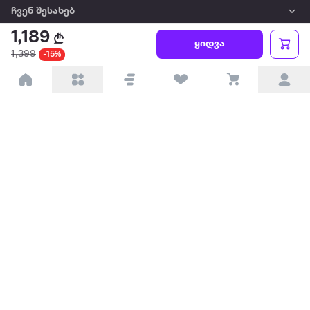
ჩვენ შესახებ
1,189
ყიდვა
წესები და პირობები
1,399
-15%
პარტნიორებისთვის
ტრენდული
პოპულარული
დაგვიკავშირდით
Available on the
Get it on
Appstore
Google Play
© 2026 Extra.ge ყველა უფლება დაცულია