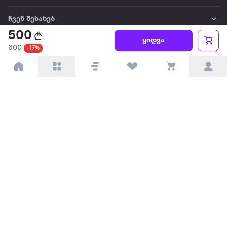
ჩვენ შესახებ
500
ყიდვა
წესები და პირობები
600
-17%
პარტნიორებისთვის
ტრენდული
პოპულარული
დაგვიკავშირდით
Available on the
Get it on
Appstore
Google Play
© 2026 Extra.ge ყველა უფლება დაცულია