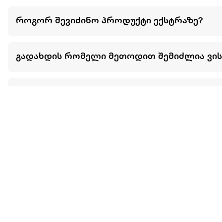
როგორ შევიძინო პროდუქტი ექსტრაზე?
გადახდის რომელი მეთოდით შემიძლია ვი
შემიძლია თუ არა ნივთების განვადებით ან 
მეტის ნახვა
ჩვენ შესახებ
extra
ყველაზე დიდი ონლაინ მაღაზია
მარკეტფლეის