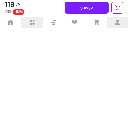
119
წესები და პირობები
ყიდვა
249
-52%
პარტნიორებისთვის
ტრენდული
პოპულარული
დაგვიკავშირდით
Available on the
Get it on
Appstore
Google Play
© 2026 Extra.ge ყველა უფლება დაცულია