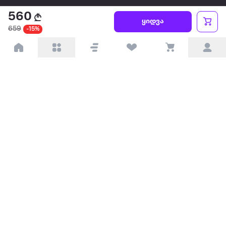
560
წესები და პირობები
ყიდვა
659
-15%
პარტნიორებისთვის
ტრენდული
პოპულარული
დაგვიკავშირდით
Available on the
Get it on
Appstore
Google Play
© 2026 Extra.ge ყველა უფლება დაცულია