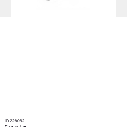
ID 226092
Canva bag