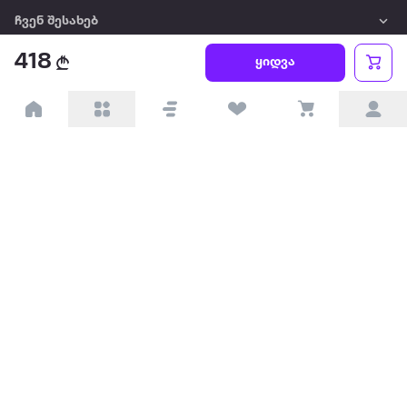
ჩვენ შესახებ
418
ყიდვა
წესები და პირობები
პარტნიორებისთვის
ტრენდული
პოპულარული
დაგვიკავშირდით
Available on the
Get it on
Appstore
Google Play
© 2026 Extra.ge ყველა უფლება დაცულია