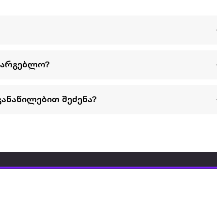
სარგებლო?
განაწილებით შეძენა?
წესები და პირობები
პარტნიორებისთვის
ტრენ
ხშირად დასმული
როგორ გავყიდოთ
გარე 