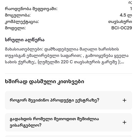
ი;
რაოდენობა შეფუთვაში:
1
მოცულობა:
4.5 ლ
კომპლექტაცია:
თავსახური
მოდელი:
BCI-OC29
სრული აღწერა
მახასიათებლები: დამზადებულია მაღალი ხარისხის
თუჯისგან ემალირებული საფარით; , გამოიყენება ყველა
სახის ქურაზე;, (ღუმელში 220 C თავსახურის გარეშე );
რეკომენდირებულია ხელით რეცხვა; მასალა: თუჯი;
ფორმა: ოვალი. ფერი; მწვანე. დიამეტრი: 29 სმ სიმაღლე:
ხშირად დასმული კითხვები
11.00 სმ; მოცულობა: 4.5ლ; წონა :5300 გრ
როგორ შევიძინო პროდუქტი ექსტრაზე?
გადახდის რომელი მეთოდით შემიძლია
ვისარგებლო?