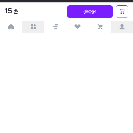
15
წესები და პირობები
ყიდვა
პარტნიორებისთვის
ტრენდული
პოპულარული
დაგვიკავშირდით
Available on the
Get it on
Appstore
Google Play
© 2026 Extra.ge ყველა უფლება დაცულია