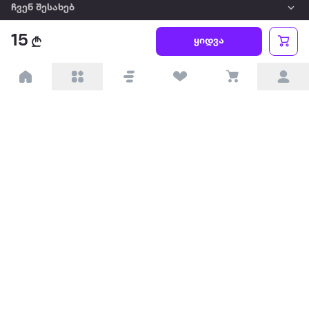
ჩვენ შესახებ
15
ყიდვა
წესები და პირობები
პარტნიორებისთვის
ტრენდული
პოპულარული
დაგვიკავშირდით
Available on the
Get it on
Appstore
Google Play
© 2026 Extra.ge ყველა უფლება დაცულია