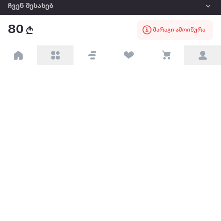
ჩვენ შესახებ
80
მარაგი ამოიწურა
წესები და პირობები
პარტნიორებისთვის
ტრენდული
პოპულარული
დაგვიკავშირდით
Available on the
Get it on
Appstore
Google Play
© 2026 Extra.ge ყველა უფლება დაცულია