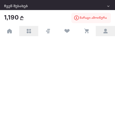
ჩვენ შესახებ
1,190
მარაგი ამოიწურა
წესები და პირობები
პარტნიორებისთვის
ტრენდული
პოპულარული
დაგვიკავშირდით
Available on the
Get it on
Appstore
Google Play
© 2026 Extra.ge ყველა უფლება დაცულია