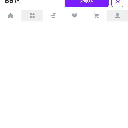
89
ყიდვა
პარტნიორებისთვის
ტრენდული
პოპულარული
დაგვიკავშირდით
Available on the
Get it on
Appstore
Google Play
© 2026 Extra.ge ყველა უფლება დაცულია