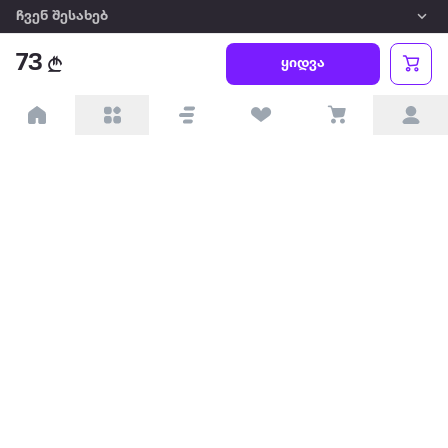
ჩვენ შესახებ
73
ყიდვა
წესები და პირობები
პარტნიორებისთვის
ტრენდული
პოპულარული
დაგვიკავშირდით
Available on the
Get it on
Appstore
Google Play
© 2026 Extra.ge ყველა უფლება დაცულია