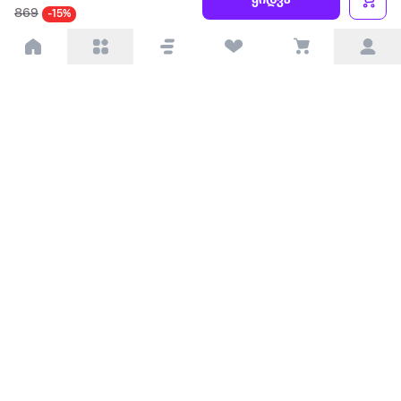
ყიდვა
869
-15%
პარტნიორებისთვის
ტრენდული
პოპულარული
დაგვიკავშირდით
Available on the
Get it on
Appstore
Google Play
© 2026 Extra.ge ყველა უფლება დაცულია