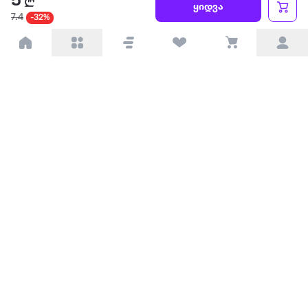
5
ყიდვა
7.4
-32%
პარტნიორებისთვის
ტრენდული
პოპულარული
დაგვიკავშირდით
Available on the
Get it on
Appstore
Google Play
© 2026 Extra.ge ყველა უფლება დაცულია