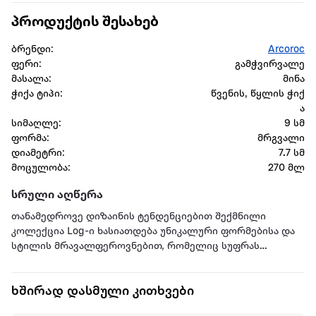
პროდუქტის შესახებ
ბრენდი:
Arcoroc
ფერი:
გამჭვირვალე
მასალა:
მინა
ჭიქა ტიპი:
წვენის, წყლის ჭიქ
ა
სიმაღლე:
9 სმ
ფორმა:
მრგვალი
დიამეტრი:
7.7 სმ
მოცულობა:
270 მლ
სრული აღწერა
თანამედროვე დიზაინის ტენდენციებით შექმნილი
კოლექცია Log-ი ხასიათდება უნიკალური ფორმებისა და
სტილის მრავალფეროვნებით, რომელიც სუფრას
განსაკუთრებულ ეფექტურობას სძენს. ჭურჭლის
ნეიტრალური ფერი ელიტურ შეხედულებას აძლევს და
ხშირად დასმული კითხვები
იდეალურ ფონს წარმოადგენს ფერადი საკვები
პროდუქტისთვის.