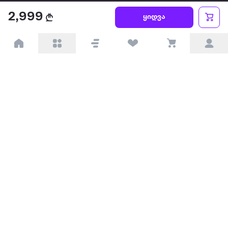
2,999
ყიდვა
ყველაზე დიდი ონლაინ მაღაზია
ჩვენ შესახებ
წესები და პირობები
პარტნიორებისთვის
ტრენდული
პოპულარული
დაგვიკავშირდით
Available on the
Get it on
Appstore
Google Play