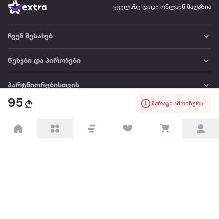
ყველაზე დიდი ონლაინ მაღაზია
ჩვენ შესახებ
წესები და პირობები
პარტნიორებისთვის
95
მარაგი ამოიწურა
ტრენდული
პოპულარული
დაგვიკავშირდით
Available on the
Get it on
Appstore
Google Play