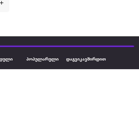
დული
პოპულარული
დაგვიკავშირდით
ავეჯი
ტელევიზორი
032 2 333 111
info@extra.ge
ან დამცავი
iPhone
სს „ექსტრა არეა" ს/კ
402129763 თბილისი, პეკინის
ასული აუზი
ლეპტოპები
გამზირი, N 41
ქტრო
პლანშეტები
ერი
მაცივარი
ონის ფენი
სარეცხი