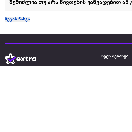
შემიძლია თუ არა ნივთების განვადებით ან 
მეტის ნახვა
ჩვენ შესახებ
extra
ყველაზე დიდი ონლაინ მაღაზია
მარკეტფლეის
extra market
extra ბიზნესი
ბლოგი
საიტის რუკა