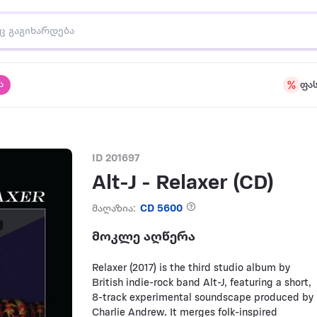
ა
ფა
ID 201697
Alt-J - Relaxer (CD)
მაღაზია:
CD 5600
მოკლე აღწერა
Relaxer (2017) is the third studio album by
British indie-rock band Alt-J, featuring a short,
8-track experimental soundscape produced by
Charlie Andrew. It merges folk-inspired