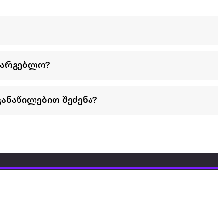
სარგებლო?
განაწილებით შეძენა?
წესები და პირობები
პარტნიორებისთვის
ტრენ
ხშირად დასმული
როგორ გავყიდოთ
გარე 