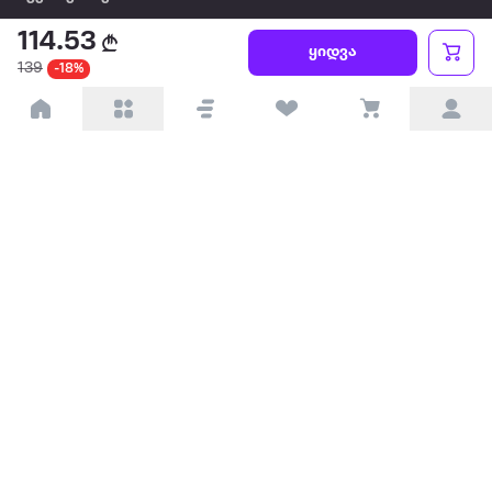
114.53
წესები და პირობები
ყიდვა
139
-18%
პარტნიორებისთვის
ტრენდული
პოპულარული
დაგვიკავშირდით
Available on the
Get it on
Appstore
Google Play
© 2026 Extra.ge ყველა უფლება დაცულია