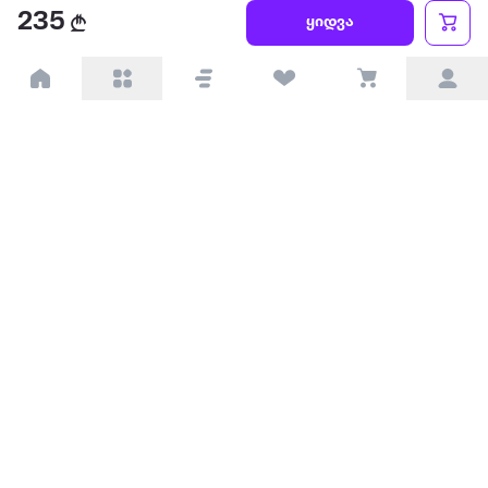
წესები და პირობები
235
ყიდვა
პარტნიორებისთვის
ტრენდული
პოპულარული
დაგვიკავშირდით
Available on the
Get it on
Appstore
Google Play
© 2026 Extra.ge ყველა უფლება დაცულია