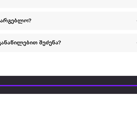
სარგებლო?
განაწილებით შეძენა?
წესები და პირობები
პარტნიორებისთვის
ტრენ
ხშირად დასმული
როგორ გავყიდოთ
გარე 
ი
კითხვები
ექსტრაზე
მზისგ
ვერიფიკაცია
ზოგადი პირობები
კარკ