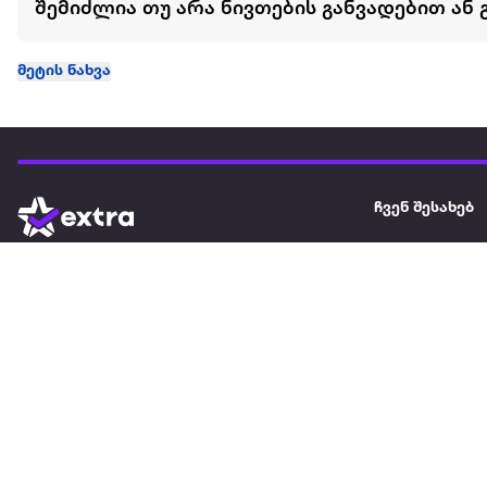
შემიძლია თუ არა ნივთების განვადებით ან 
მეტის ნახვა
ჩვენ შესახებ
extra
ყველაზე დიდი ონლაინ მაღაზია
მარკეტფლეის
extra market
extra ბიზნესი
ბლოგი
საიტის რუკა