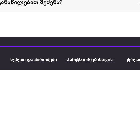
განაწილებით შეძენა?
წესები და პირობები
პარტნიორებისთვის
ტრენ
ხშირად დასმული
როგორ გავყიდოთ
გარე 
ი
კითხვები
ექსტრაზე
მზისგ
ვერიფიკაცია
ზოგადი პირობები
კარკ
წესები და პირობები
ელე
კონფიდენციალურობა
სკუტ
დაის