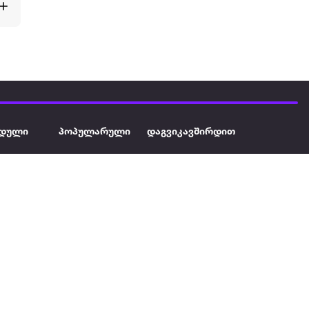
დული
პოპულარული
დაგვიკავშირდით
ავეჯი
ტელევიზორი
032 2 333 111
info@extra.ge
ან დამცავი
iPhone
სს „ექსტრა არეა" ს/კ
402129763 თბილისი, პეკინის
ასული აუზი
ლეპტოპები
გამზირი, N 41
ქტრო
პლანშეტები
ერი
მაცივარი
ონის ფენი
სარეცხი