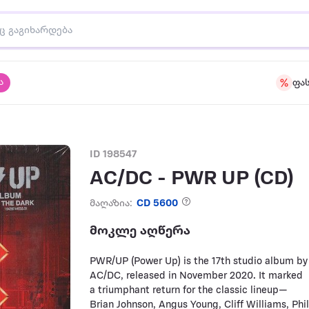
ა
ფა
ID 198547
AC/DC - PWR UP (CD)
მაღაზია:
CD 5600
მოკლე აღწერა
PWR/UP (Power Up) is the 17th studio album by
AC/DC, released in November 2020. It marked
a triumphant return for the classic lineup—
Brian Johnson, Angus Young, Cliff Williams, Phi