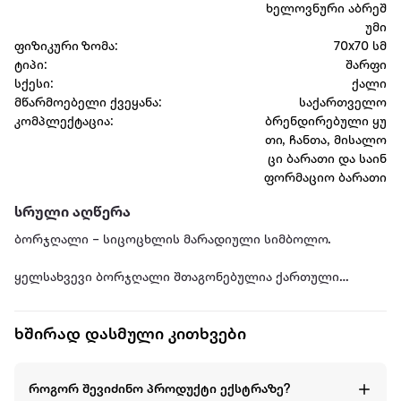
ხელოვნური აბრეშ
უმი
ფიზიკური ზომა:
70x70 სმ
ტიპი:
შარფი
სქესი:
ქალი
მწარმოებელი ქვეყანა:
საქართველო
კომპლექტაცია:
ბრენდირებული ყუ
თი, ჩანთა, მისალო
ცი ბარათი და საინ
ფორმაციო ბარათი
სრული აღწერა
ბორჯღალი – სიცოცხლის მარადიული სიმბოლო.
ყელსახვევი ბორჯღალი შთაგონებულია ქართული
კულტურის ერთ-ერთი უძველესი და ძლევამოსილი
სიმბოლოთი — სიცოცხლის მარადიული წრებრუნვისა და
ხშირად დასმული კითხვები
მზის მუდმივი მოძრაობის ნიშნით.
ბორჯღალი — ეს ღვთაებრივი ბორბალია, რომლის
როგორ შევიძინო პროდუქტი ექსტრაზე?
თითოეული ქიმი ასახავს კოსმოსის 7 მთავარ მნათობს: