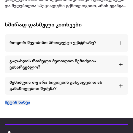
და შეღებილია სპეციალური ტქნოლოგიით, არის უჟანგავი
და არ იკაწრება.
პროდუქტი აკმაყოფილებს ყველა საერთაშორისო
ხშირად დასმული კითხვები
უმაღლესი სტანდარტის მოთხოვნებს: ISO 9001 და FSC
სერთიფიკატები; E1 (ევრო1) სტანდარტი;
როგორ შევიძინო პროდუქტი ექსტრაზე?
პროდუქტი იყიდება ასაწყობად გამზადებულ
მდგომარეობაში. მოთავსებული და შეფუთულია
სპეციალურ ყუთში. იგი მარტივად ასაწყობია, მოყვება
გადახდის რომელი მეთოდით შემიძლია
ინსტრუქცია და ყველა საჭირო სამონტაჟო დეტალი.
ვისარგებლო?
შემიძლია თუ არა ნივთების განვადებით ან
განაწილებით შეძენა?
მეტის ნახვა